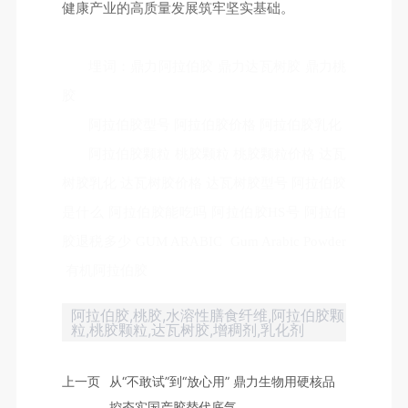
健康产业的高质量发展筑牢坚实基础。
埋词：鼎力阿拉伯胶 鼎力达瓦树胶 鼎力桃
胶
阿拉伯胶型号 阿拉伯胶价格 阿拉伯胶乳化
阿拉伯胶颗粒 桃胶颗粒 桃胶颗粒价格 达瓦
树胶乳化 达瓦树胶价格 达瓦树胶型号 阿拉伯胶
是什么 阿拉伯胶能吃吗 阿拉伯胶HS号 阿拉伯
胶退税多少 GUM ARABIC Gum Arabic Powder
有机阿拉伯胶
阿拉伯胶,桃胶,水溶性膳食纤维,阿拉伯胶颗
粒,桃胶颗粒,达瓦树胶,增稠剂,乳化剂
上一页
从“不敢试”到“放心用” 鼎力生物用硬核品
控夯实国产胶替代底气